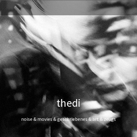
thedi
noise & movies & geschriebenes & art & zeugs