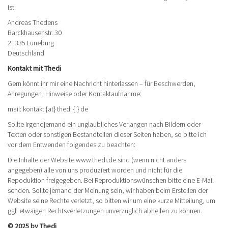
ist:
Andreas Thedens
Barckhausenstr. 30
21335 Lüneburg
Deutschland
Kontakt mit Thedi
Gern könnt ihr mir eine Nachricht hinterlassen – für Beschwerden,
Anregungen, Hinweise oder Kontaktaufnahme:
mail: kontakt {at} thedi {.} de
Sollte irgendjemand ein unglaubliches Verlangen nach Bildern oder
Texten oder sonstigen Bestandteilen dieser Seiten haben, so bitte ich
vor dem Entwenden folgendes zu beachten:
Die Inhalte der Website www.thedi.de sind (wenn nicht anders
angegeben) alle von uns produziert worden und nicht für die
Repoduktion freigegeben. Bei Reproduktionswünschen bitte eine E-Mail
senden. Sollte jemand der Meinung sein, wir haben beim Erstellen der
Website seine Rechte verletzt, so bitten wir um eine kurze Mitteilung, um
ggf. etwaigen Rechtsverletzungen unverzüglich abhelfen zu können.
© 2025 by Thedi