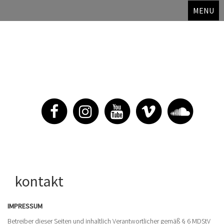
MENU
thedi
noise & movies & geschriebenes &
art & zeugs
Skip
kontakt
to
content
IMPRESSUM
Betreiber dieser Seiten und inhaltlich Verantwortlicher gemäß § 6 MDStV